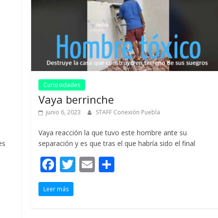
Curiosidades
Vaya berrinche
junio 6, 2023
STAFF Conexión Puebla
Vaya reacción la que tuvo este hombre ante su
es
separación y es que tras el que habría sido el final
F
T
E
C
ac
w
m
o
Leer más
e
itt
ai
m
b
er
l
p