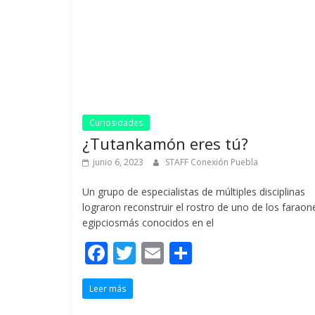
k
r
Curiosidades
¿Tutankamón eres tú?
junio 6, 2023
STAFF Conexión Puebla
Un grupo de especialistas de múltiples disciplinas
lograron reconstruir el rostro de uno de los faraon
egipciosmás conocidos en el
F
T
E
C
ac
w
m
o
Leer más
e
itt
ai
m