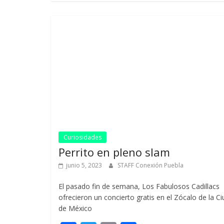
b
er
l
p
o
ar
o
ti
k
r
Curiosidades
Perrito en pleno slam
junio 5, 2023
STAFF Conexión Puebla
El pasado fin de semana, Los Fabulosos Cadillacs
ofrecieron un concierto gratis en el Zócalo de la C
de México