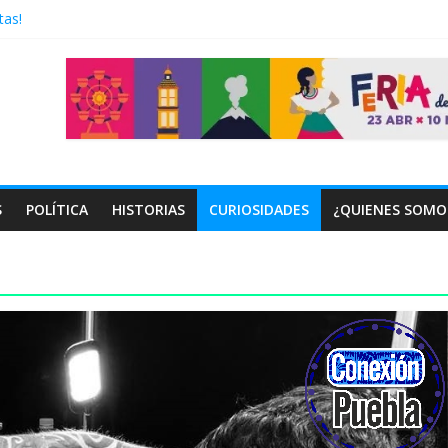
tas!
esará a México
a.com
bla 2026
r 2026
S
POLÍTICA
HISTORIAS
CURIOSIDADES
¿QUIENES SOMO