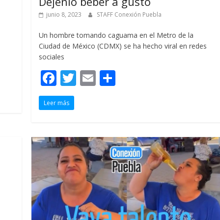
Déjenlo beber a gusto
junio 8, 2023
STAFF Conexión Puebla
Un hombre tomando caguama en el Metro de la
s
Ciudad de México (CDMX) se ha hecho viral en redes
sociales
F
T
E
C
ac
w
m
o
Leer más
e
itt
ai
m
b
er
l
p
o
ar
o
ti
k
r