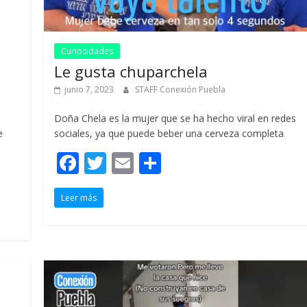
Curiosidades
Le gusta chuparchela
junio 7, 2023
STAFF Conexión Puebla
Doña Chela es la mujer que se ha hecho viral en redes
e
sociales, ya que puede beber una cerveza completa
F
T
E
C
ac
w
m
o
Leer más
e
itt
ai
m
b
er
l
p
o
ar
o
ti
k
r