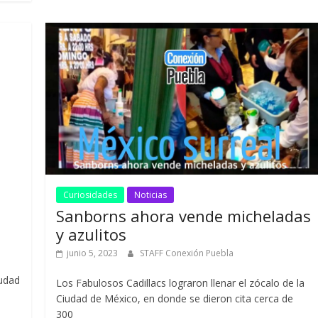
o
ar
o
ti
k
r
Curiosidades
Noticias
Sanborns ahora vende micheladas
y azulitos
junio 5, 2023
STAFF Conexión Puebla
iudad
Los Fabulosos Cadillacs lograron llenar el zócalo de la
Ciudad de México, en donde se dieron cita cerca de
300