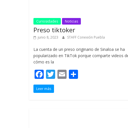
Curiosidades
Noticias
Preso tiktoker
junio 8, 2023
STAFF Conexión Puebla
La cuenta de un preso originario de Sinaloa se ha
popularizado en TikTok porque comparte videos d
cómo es la
F
T
E
C
ac
w
m
o
Leer más
e
itt
ai
m
b
er
l
p
o
ar
o
ti