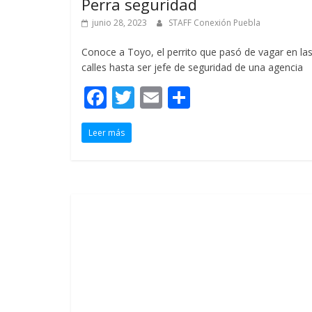
Perra seguridad
junio 28, 2023
STAFF Conexión Puebla
Conoce a Toyo, el perrito que pasó de vagar en la
calles hasta ser jefe de seguridad de una agencia
F
T
E
C
ac
w
m
o
Leer más
e
itt
ai
m
b
er
l
p
o
ar
o
ti
k
r